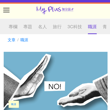
專欄
專題
名人
旅行
3C科技
職涯
青
文章
職涯
社企
校園
生活
國際觀
職涯