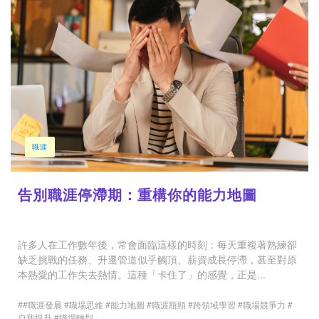
職涯
告別職涯停滯期：重構你的能力地圖
許多人在工作數年後，常會面臨這樣的時刻：每天重複著熟練卻
缺乏挑戰的任務、升遷管道似乎觸頂、薪資成長停滯，甚至對原
本熱愛的工作失去熱情。這種「卡住了」的感覺，正是...
##職涯發展 #職場思維 #能力地圖 #職涯瓶頸 #跨領域學習 #職場競爭力 #
自我提升 #職場轉型