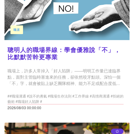
職涯
聰明人的職場界線：學會優雅說「不」，
比默默苦幹更專業
職場上，許多人常掉入「好人陷阱」——明明工作量已達臨界
點，面對主管臨時塞進來的任務，卻依然咬牙點頭。深怕一個
「不」字，就會被貼上缺乏團隊精神、能力不足或配合度低...
##職場溝通 #說不的勇氣 #職場生存法則 #工作界線 #高情商溝通 #拒絕的
藝術 #職場好人陷阱 #
2026/08/03 00:00:00