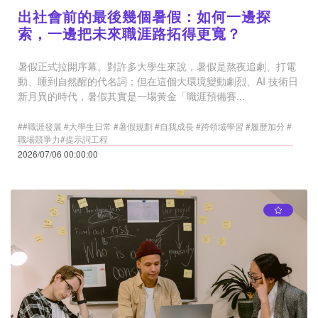
出社會前的最後幾個暑假：如何一邊探
索，一邊把未來職涯路拓得更寬？
暑假正式拉開序幕。對許多大學生來說，暑假是熬夜追劇、打電
動、睡到自然醒的代名詞；但在這個大環境變動劇烈、AI 技術日
新月異的時代，暑假其實是一場黃金「職涯預備賽...
##職涯發展 #大學生日常 #暑假規劃 #自我成長 #跨領域學習 #履歷加分 #
職場競爭力#提示詞工程
2026/07/06 00:00:00