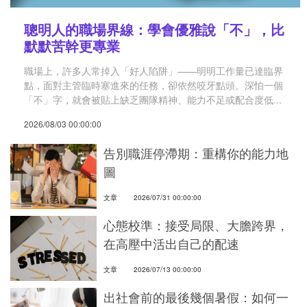
聰明人的職場界線：學會優雅說「不」，比
默默苦幹更專業
職場上，許多人常掉入「好人陷阱」——明明工作量已達臨界
點，面對主管臨時塞進來的任務，卻依然咬牙點頭。深怕一個
「不」字，就會被貼上缺乏團隊精神、能力不足或配合度低...
2026/08/03 00:00:00
告別職涯停滯期：重構你的能力地
圖
文章
2026/07/31 00:00:00
心態校準：接受局限、大膽跨界，
在高壓中活出自己的配速
文章
2026/07/13 00:00:00
出社會前的最後幾個暑假：如何一