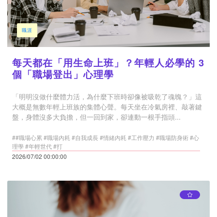
職涯
每天都在「用生命上班」？年輕人必學的 3
個「職場登出」心理學
「明明沒做什麼體力活，為什麼下班時卻像被吸乾了魂魄？」這
大概是無數年輕上班族的集體心聲。每天坐在冷氣房裡、敲著鍵
盤，身體沒多大負擔，但一回到家，卻連動一根手指頭...
##職場心累 #職場內耗 #自我成長 #情緒內耗 #工作壓力 #職場防身術 #心
理學 #年輕世代 #打
2026/07/02 00:00:00