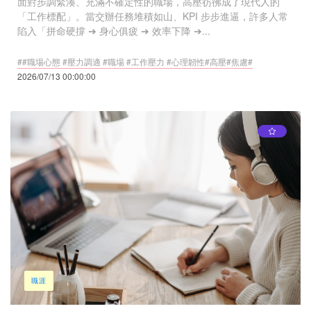
面對步調緊湊、充滿不確定性的職場，高壓彷彿成了現代人的
「工作標配」。當交辦任務堆積如山、KPI 步步進逼，許多人常
陷入「拼命硬撐 ➔ 身心俱疲 ➔ 效率下降 ➔...
##職場心態 #壓力調適 #職場 #工作壓力 #心理韌性#高壓#焦慮#
2026/07/13 00:00:00
職涯