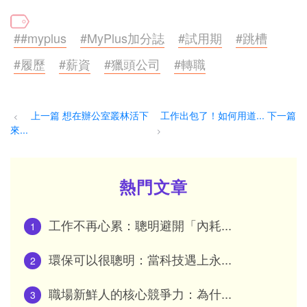
##myplus
#MyPlus加分誌
#試用期
#跳槽
#履歷
#薪資
#獵頭公司
#轉職
上一篇 想在辦公室叢林活下
工作出包了！如何用道... 下一篇
<
來...
>
熱門文章
工作不再心累：聰明避開「內耗...
1
環保可以很聰明：當科技遇上永...
2
職場新鮮人的核心競爭力：為什...
3