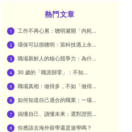
熱門文章
工作不再心累：聰明避開「內耗...
1
環保可以很聰明：當科技遇上永...
2
職場新鮮人的核心競爭力：為什...
3
30 歲的「職涯歸零」：不知...
4
職場真相：做得多，不如「做得...
5
如何知道自己適合的職業：一場...
6
搞懂自己、讀懂未來：選對證照...
7
你應該去海外留學還是遊學嗎？
8