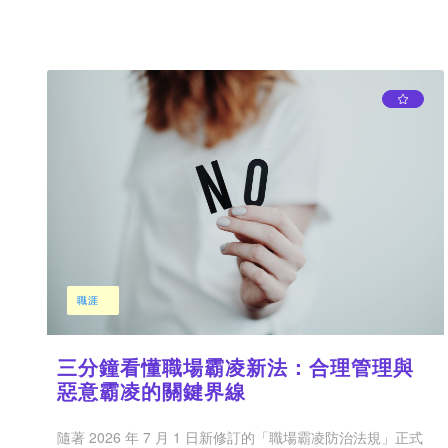
職涯
三分鐘看懂職場霸凌新法：合理管理與
惡意霸凌的關鍵界線
隨著 2026 年 7 月 1 日新修訂的「職場霸凌防治法規」正式