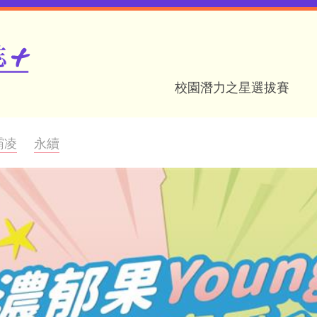
校園潛力之星選拔賽
霸凌
永續