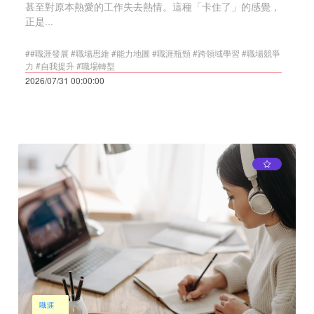
甚至對原本熱愛的工作失去熱情。這種「卡住了」的感覺，
正是...
##職涯發展 #職場思維 #能力地圖 #職涯瓶頸 #跨領域學習 #職場競爭
力 #自我提升 #職場轉型
2026/07/31 00:00:00
職涯