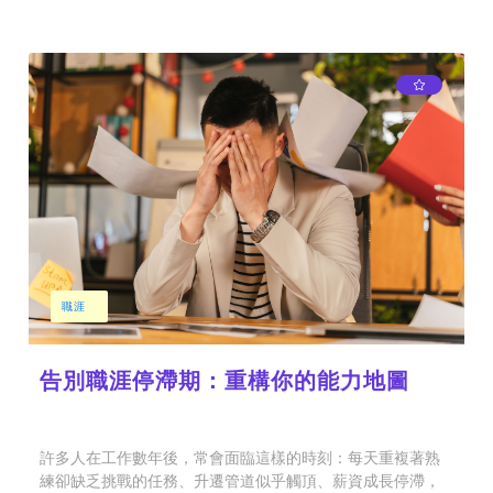
職涯
告別職涯停滯期：重構你的能力地圖
許多人在工作數年後，常會面臨這樣的時刻：每天重複著熟
練卻缺乏挑戰的任務、升遷管道似乎觸頂、薪資成長停滯，