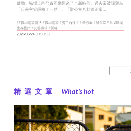
啟動，職場上的勞資互動迎來了全新時代。過去常被歸類為
「只是主管嚴格了一點」、「辦公室八卦很正常...
##職場霸凌新法 #職場霸凌 #勞工自保 #主管必看 #辦公室日常 #職場
生存指南 #友善職場 #勞權
2026/06/24 00:00:00
精選文章
What’s hot