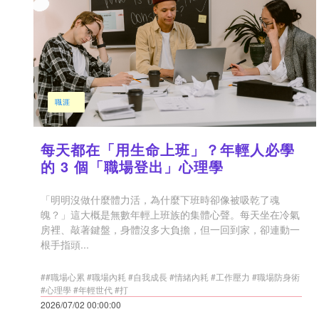
職涯
每天都在「用生命上班」？年輕人必學
的 3 個「職場登出」心理學
「明明沒做什麼體力活，為什麼下班時卻像被吸乾了魂
魄？」這大概是無數年輕上班族的集體心聲。每天坐在冷氣
房裡、敲著鍵盤，身體沒多大負擔，但一回到家，卻連動一
根手指頭...
##職場心累 #職場內耗 #自我成長 #情緒內耗 #工作壓力 #職場防身術
#心理學 #年輕世代 #打
2026/07/02 00:00:00