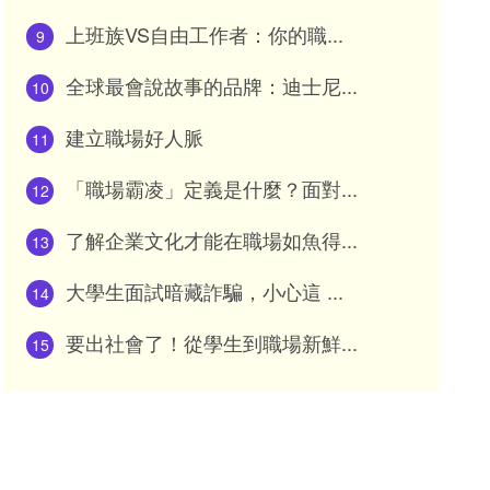
上班族VS自由工作者：你的職...
9
全球最會說故事的品牌：迪士尼...
10
建立職場好人脈
11
「職場霸凌」定義是什麼？面對...
12
了解企業文化才能在職場如魚得...
13
大學生面試暗藏詐騙，小心這 ...
14
要出社會了！從學生到職場新鮮...
15