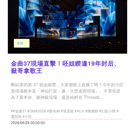
生活
金曲37現場直擊！呸姐睽違19年封后、
嶽哥拿歌王
剛結束的第 37 屆金曲獎，大家都跟上直播了嗎？今年的小巨
蛋現場根本是「神仙打架」兼「大型迷因現場」。不管你是
為了看本命、聽神級現場，還是純粹在 Threads...
##金曲37 #GMA2026 #蔡依林 #張震嶽 #ALin #陳嫺靜 #幻藍小熊 #
蕭煌奇 #小巨
2026/06/29 00:00:00