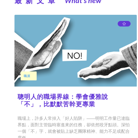
最新文章
What’s new
職涯
聰明人的職場界線：學會優雅說
「不」，比默默苦幹更專業
職場上，許多人常掉入「好人陷阱」——明明工作量已達臨
界點，面對主管臨時塞進來的任務，卻依然咬牙點頭。深怕
一個「不」字，就會被貼上缺乏團隊精神、能力不足或配合
度低...