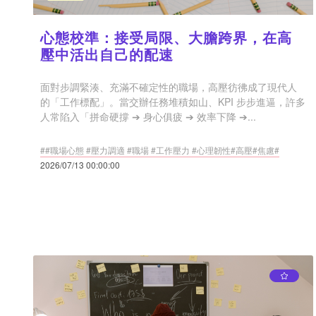
心態校準：接受局限、大膽跨界，在高
壓中活出自己的配速
面對步調緊湊、充滿不確定性的職場，高壓彷彿成了現代人
的「工作標配」。當交辦任務堆積如山、KPI 步步進逼，許多
人常陷入「拼命硬撐 ➔ 身心俱疲 ➔ 效率下降 ➔...
##職場心態 #壓力調適 #職場 #工作壓力 #心理韌性#高壓#焦慮#
2026/07/13 00:00:00