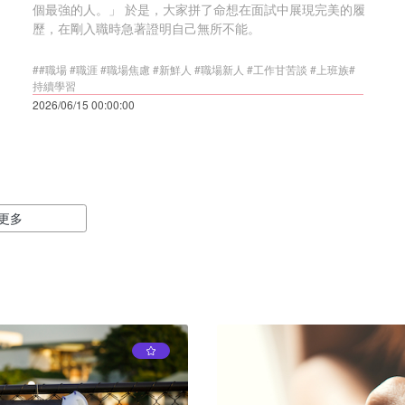
個最強的人。」 於是，大家拼了命想在面試中展現完美的履
歷，在剛入職時急著證明自己無所不能。
##職場 #職涯 #職場焦慮 #新鮮人 #職場新人 #工作甘苦談 #上班族#
持續學習
2026/06/15 00:00:00
更多