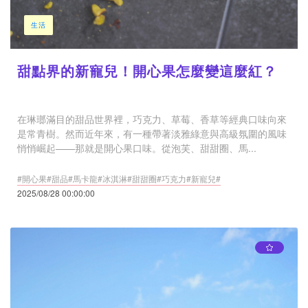
生活
甜點界的新寵兒！開心果怎麼變這麼紅？
在琳瑯滿目的甜品世界裡，巧克力、草莓、香草等經典口味向來
是常青樹。然而近年來，有一種帶著淡雅綠意與高級氛圍的風味
悄悄崛起——那就是開心果口味。從泡芙、甜甜圈、馬...
#開心果#甜品#馬卡龍#冰淇淋#甜甜圈#巧克力#新寵兒#
2025/08/28 00:00:00