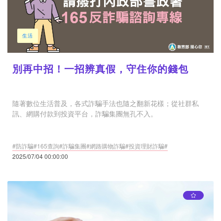
生活
別再中招！一招辨真假，守住你的錢包
隨著數位生活普及，各式詐騙手法也隨之翻新花樣；從社群私
訊、網購付款到投資平台，詐騙集團無孔不入。
#防詐騙#165查詢#詐騙集團#網路購物詐騙#投資理財詐騙#
2025/07/04 00:00:00