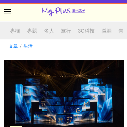
專欄
專題
名人
旅行
3C科技
職涯
青
文章
生活
社企
校園
生活
國際觀