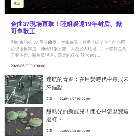
生活
金曲37現場直擊！呸姐睽違19年封后、嶽
哥拿歌王
剛結束的第 37 屆金曲獎，大家都跟上直播了嗎？今年的小巨
蛋現場根本是「神仙打架」兼「大型迷因現場」。不管你是為
了看本命、聽神級現場，還是純粹在 Threads...
2026/06/29 00:00:00
迷航的青春：在巨變時代中尋找未
來錨點
文章
2025/11/07 00:00:00
甜點界的新寵兒！開心果怎麼變這
麼紅？
文章
2025/08/28 00:00:00