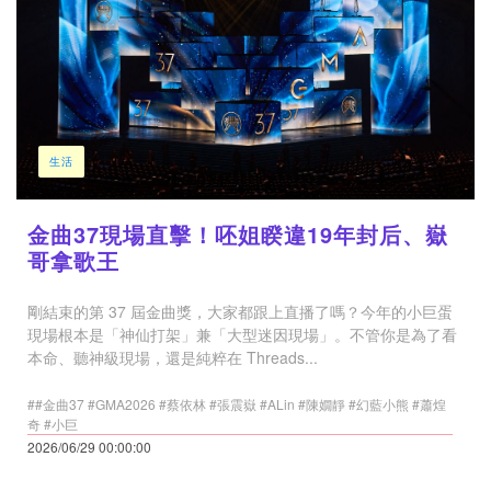
生活
金曲37現場直擊！呸姐睽違19年封后、嶽
哥拿歌王
剛結束的第 37 屆金曲獎，大家都跟上直播了嗎？今年的小巨蛋
現場根本是「神仙打架」兼「大型迷因現場」。不管你是為了看
本命、聽神級現場，還是純粹在 Threads...
##金曲37 #GMA2026 #蔡依林 #張震嶽 #ALin #陳嫺靜 #幻藍小熊 #蕭煌
奇 #小巨
2026/06/29 00:00:00