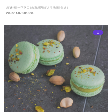
##迷惘#十字路口#未來#變動#人生地圖#焦慮#
2025/11/07 00:00:00