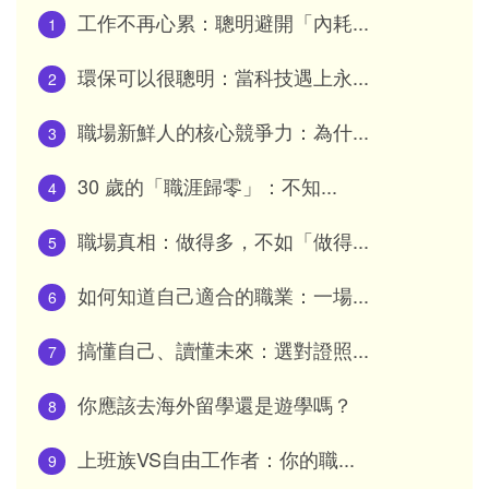
工作不再心累：聰明避開「內耗...
1
環保可以很聰明：當科技遇上永...
2
職場新鮮人的核心競爭力：為什...
3
30 歲的「職涯歸零」：不知...
4
職場真相：做得多，不如「做得...
5
如何知道自己適合的職業：一場...
6
搞懂自己、讀懂未來：選對證照...
7
你應該去海外留學還是遊學嗎？
8
上班族VS自由工作者：你的職...
9