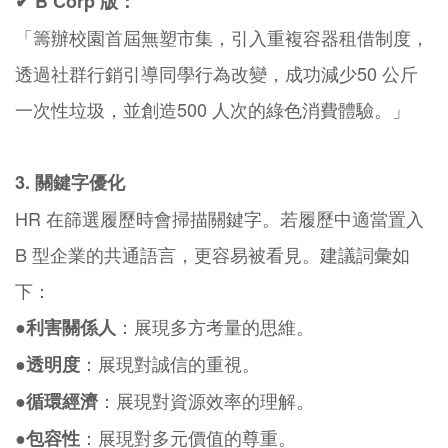
✔ B Corp 版：
「籌辦校園首屆無塑市集，引入重複容器租借制度，
透過社群行銷引導同學行為改變，成功減少50 公斤
一次性垃圾，並創造500 人次的綠色消費體驗。」
3. 關鍵字優化
HR 在篩選履歷時會掃描關鍵字。若履歷中適當置入
B 型企業的共通語言，更容易被看見。建議詞彙如
下：
：展現多方考量的思維。
●利害關係人
●
：展現對誠信的重視。
透明度
●
：展現對資源效率的理解。
循環經濟
●
：展現對多元價值的尊重。
包容性