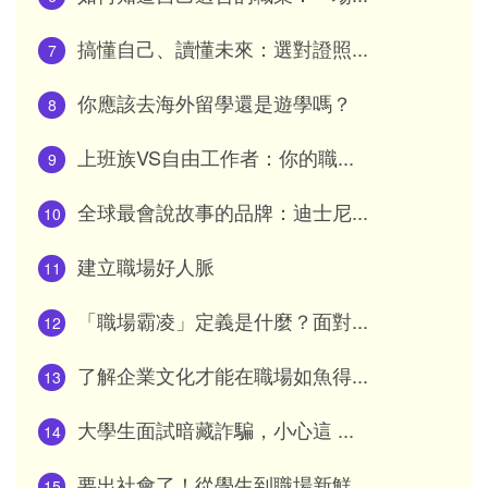
搞懂自己、讀懂未來：選對證照...
7
你應該去海外留學還是遊學嗎？
8
上班族VS自由工作者：你的職...
9
全球最會說故事的品牌：迪士尼...
10
建立職場好人脈
11
「職場霸凌」定義是什麼？面對...
12
了解企業文化才能在職場如魚得...
13
大學生面試暗藏詐騙，小心這 ...
14
要出社會了！從學生到職場新鮮...
15