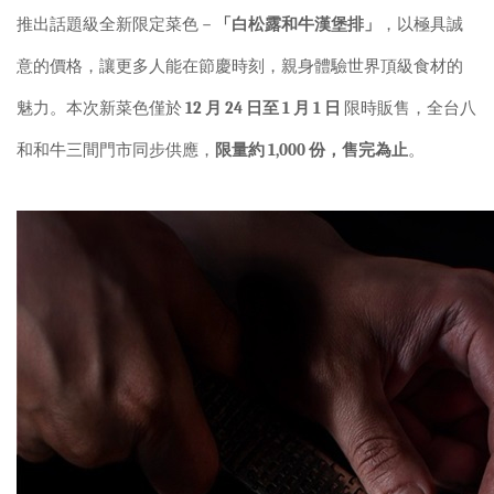
推出話題級全新限定菜色
－
「白松露和牛漢堡排」
，以極具誠
意的價格，讓更多人能在節慶時刻，親身體驗世界頂級食材的
魅力。本次新菜色僅於
12
月
24
日至
1
月
1
日
限時販售，全台八
和和牛三間門市同步供應，
限量約
1,000
份，售完為止
。