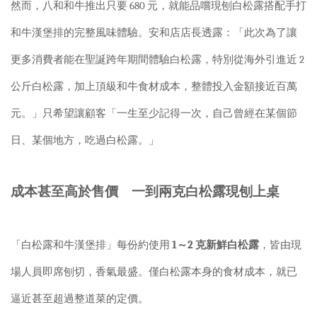
然而，八和和牛推出只要
680
元，就能品嚐現刨白松露搭配手打
和牛漢堡排的完整風味體驗。安和店店長透露：「此次為了讓
更多消費者能在聖誕跨年期間體驗白松露，特別從海外引進近
2
公斤白松露，加上頂級和牛食材成本，整體投入金額接近百萬
元。」只希望讓顧客「一生至少記得一次，自己曾經在某個節
日、某個地方，吃過白松露。」
成本甚至高於售價 一到兩克白松露現刨上桌
「白松露和牛漢堡排」每份約使用
1
～
2
克新鮮白松露
，皆由現
場人員即席刨切，香氣最盛。僅白松露本身的食材成本，就已
逼近甚至超過整道菜的定價。