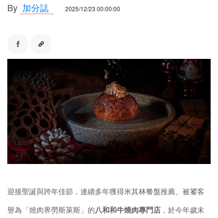
By
加分誌
2025/12/23 00:00:00
迎接聖誕與跨年佳節，連續多年獲得米其林餐盤推薦、被饕客
譽為「燒肉界勞斯萊斯」的
八和和牛燒肉專門店
，於今年歲末