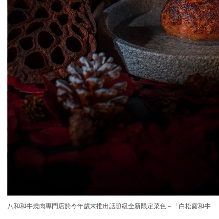
八和和牛燒肉專門店於今年歲末推出話題級全新限定菜色－「白松露和牛