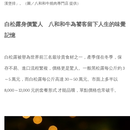
漢堡排」。（圖／八和和牛燒肉專門店
提供）
白松露身價驚人 八和和牛為饕客留下人生的味覺
記憶
白松露被譽為世界前三名最珍貴食材之一，產季僅在冬季，保
存不易、進口流程繁複，價格更是驚人。一般黑松露每公斤約
3
～
5
萬元，而白松露每公斤高達
30
～
50
萬元。市面上多半以
8,000
～
12,000
元的套餐形式
才能品嚐，單點價格也常破千。