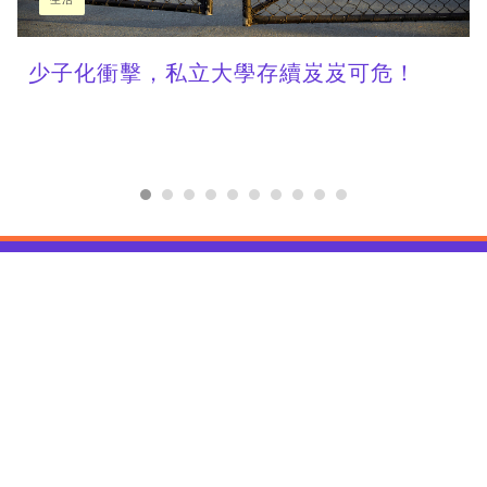
少子化衝擊，私立大學存續岌岌可危！