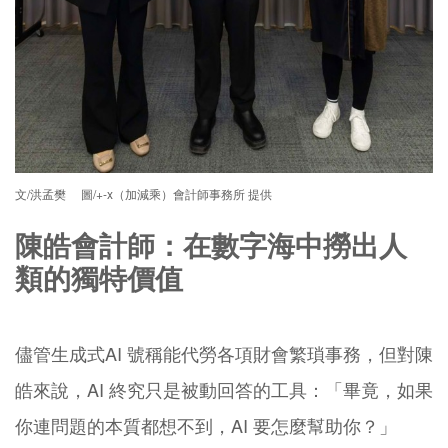
文/洪孟樊 圖/+-x（加減乘）會計師事務所 提供
陳皓會計師：在數字海中撈出人
類的獨特價值
儘管生成式AI 號稱能代勞各項財會繁瑣事務，但對陳
皓來說，AI 終究只是被動回答的工具：「畢竟，如果
你連問題的本質都想不到，AI 要怎麼幫助你？」