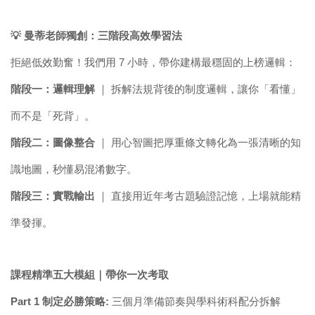
💡
曼蒂老師獨創：三階段高效學習法
拒絕低效勤奮！我們用 7 小時，帶你建構最穩固的上榜邏輯：
階段一：邏輯理解
｜ 拆解法規背後的制度邏輯，讓你「看懂」
而不是「死背」。
階段二：圖像整合
｜ 用心智圖把厚重條文轉化為一張清晰的知
識地圖，秒懂易混淆數字。
階段三：實戰輸出
｜ 直接用近年考古題驗證記憶，上場就能精
準發揮。
課程精準五大模組｜帶你一次考取
Part 1 制定必勝策略:
三個月準備節奏與學科術科配分拆解