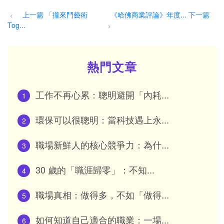
上一篇 「攏來鬥藝術
《哈佛商業評論》年度... 下一篇
<
Tog...
>
熱門文章
工作不再心累：聰明避開「內耗...
1
環保可以很聰明：當科技遇上永...
2
職場新鮮人的核心競爭力：為什...
3
30 歲的「職涯歸零」：不知...
4
職場真相：做得多，不如「做得...
5
如何知道自己適合的職業：一場...
6