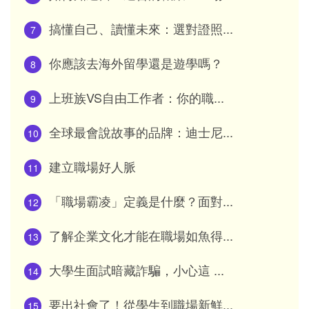
搞懂自己、讀懂未來：選對證照...
7
你應該去海外留學還是遊學嗎？
8
上班族VS自由工作者：你的職...
9
全球最會說故事的品牌：迪士尼...
10
建立職場好人脈
11
「職場霸凌」定義是什麼？面對...
12
了解企業文化才能在職場如魚得...
13
大學生面試暗藏詐騙，小心這 ...
14
要出社會了！從學生到職場新鮮...
15