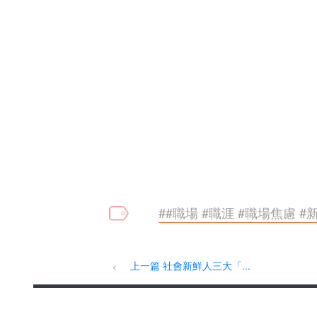
##職場 #職涯 #職場焦慮 
上一篇 社會新鮮人三大「...
<