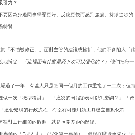
吸引力？
不要因為身邊同事學歷更好、反應更快而感到焦慮。持續進步的
場特質：
在於「不怕被修正」。面對主管的建議或挫折，他們不會陷入「
銳地捕捉：
「這裡面有什麼是我下次可以優化的？」
他們把每一
。
職場過了一年，有些人只是把同一個月的工作重複了十二次；但
裡做一次「微型檢討」：「這次的簡報節奏可以怎麼調？」 「跨
 「這套繁瑣的行政流程，有沒有可能用新工具建立自動化範
這種對工作細節的微調，就是拉開差距的關鍵。
調專業的「T型人才」（深化單一專業），但現在職場更渴求「π