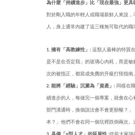
為什麼「持續進步」比「現在最強」更具
對於剛入職的年輕人或職場新鮮人來說，
人，身上通常內建了這三種無可取代的職
1.
擁有「高教練性」:
這類人最棒的特質
是不是在否定我」的玻璃心內耗，而是敏
次的被指正，都當成免費的升級打怪指南
2.
能將「經驗」沉澱為「資產」:
同樣在
續進步的人，每做完一個專案，就會在心
部門溝通時，換個說法會不會更順暢？」
本？」他們不會在同一個坑裡跌倒兩次。
3.
具備「π型人才」的延展性 :
從前大家強