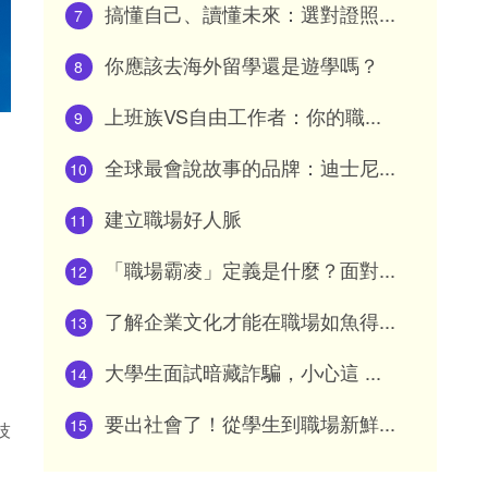
搞懂自己、讀懂未來：選對證照...
7
你應該去海外留學還是遊學嗎？
8
上班族VS自由工作者：你的職...
9
全球最會說故事的品牌：迪士尼...
10
建立職場好人脈
11
「職場霸凌」定義是什麼？面對...
12
了解企業文化才能在職場如魚得...
13
大學生面試暗藏詐騙，小心這 ...
14
要出社會了！從學生到職場新鮮...
15
技