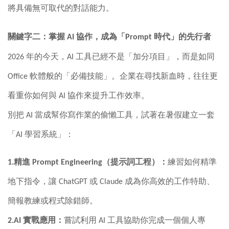
將具備無可取代的對話能力。
關鍵字二：掌握
AI
協作，成為「
Prompt
時代」的先行者
2026
年的今天，
AI
工具已經不是「加分項目」，而是如同
Office
軟體般的「必備技能」。企業在尋找新血時，往往更
看重你如何與
AI
協作來提升工作效率。
別把
AI
當成幫你寫作業的偷懶工具，試著在暑假建立一套
「
AI
學習系統」：
1.精進
Prompt Engineering
（提示詞工程）：
練習如何精準
地下指令，讓
ChatGPT
或
Claude
成為你高效的工作特助、
簡報教練或程式除錯師。
2.AI
實戰應用：
嘗試利用
AI
工具協助你完成一個個人專