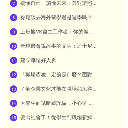
搞懂自己、讀懂未來：選對證照...
7
你應該去海外留學還是遊學嗎？
8
上班族VS自由工作者：你的職...
9
全球最會說故事的品牌：迪士尼...
10
建立職場好人脈
11
「職場霸凌」定義是什麼？面對...
12
了解企業文化才能在職場如魚得...
13
大學生面試暗藏詐騙，小心這 ...
14
要出社會了！從學生到職場新鮮...
15