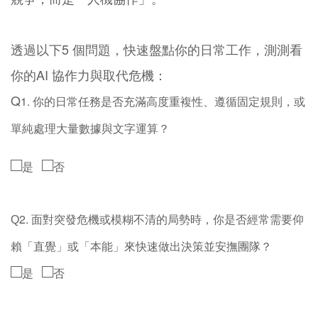
透過以下5 個問題，快速盤點你的日常工作，測測看
你的AI 協作力與取代危機：
Q
1.
你的日常任務是否充滿高度重複性、遵循固定規則，或
單純處理大量數據與文字運算？
□
□
是
否
2.
面對突發危機或模糊不清的局勢時，你是否經常需要仰
Q
賴「直覺」或「本能」來快速做出決策並安撫團隊？
□
□
是
否