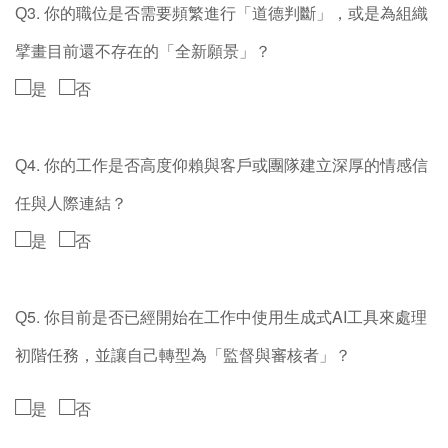
3.
你的職位是否需要頻繁進行「道德判斷」，或是為組織
Q
擘畫目前還不存在的「全新願景」？
□
□
是
否
4.
你的工作是否高度仰賴與客戶或團隊建立深厚的情感信
Q
任與人際連結？
□
□
是
否
5.
你目前是否已經開始在工作中使用生成式
AI
工具來處理
Q
初階任務，並讓自己轉型為「監督與審核者」？
□
□
是
否