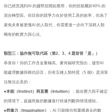
你已經意識到AI 的趨勢並開始應用，你的技能屬於40% 的
混合轉型區。你目前的競爭力在於使用工具的效率，但為了
避免未來被更懂AI 的人取代，你需要進一步向下深耕人類
獨有的軟實力與心法。
類型三：協作無可取代區（第2、3、4 題皆答「是」）
恭喜你！你的工作含金量極高。麥肯錫研究指出，儘管AI
能處理數據與模仿語言，但有五種人類特質（5 個I）是演算
法無法企及的：
●
本能（Instinct）與直覺（Intuition）
：能在壓力與不確定
的環境下，超越死板的數據進行快速判斷與情境感知。
●
想像力（Imagination）
：AI 只能模仿和重構過去的數