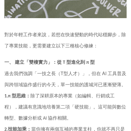
對於年輕工作者來說，若想在快速變動的時代站穩腳步，除
了專業技能，更需要建立以下三種核心修練：
一、
建立「雙棲實力」：從
T
型進化到
π
型
過去我們強調「一技之長（
T
型人才）」，但在
AI
工具普及
與跨領域協作盛行的今天，單一技能的護城河已逐漸變薄。
1.π
型思維：
除了深耕原本的專業（如編輯、行銷或工
程），建議有意識地培養第二項「硬技能」。這可能與數位
轉型、數據分析或
AI
協作相關。
2.
技能加乘：
當你擁有兩個互補的專業支柱，你就不再只是