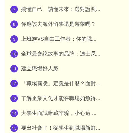
搞懂自己、讀懂未來：選對證照...
7
你應該去海外留學還是遊學嗎？
8
上班族VS自由工作者：你的職...
9
全球最會說故事的品牌：迪士尼...
10
建立職場好人脈
11
「職場霸凌」定義是什麼？面對...
12
了解企業文化才能在職場如魚得...
13
大學生面試暗藏詐騙，小心這 ...
14
要出社會了！從學生到職場新鮮...
15