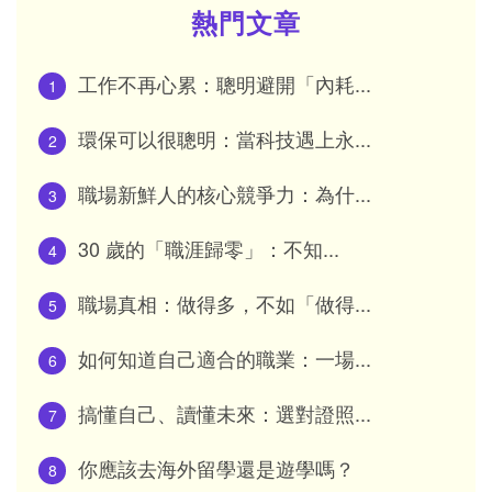
熱門文章
工作不再心累：聰明避開「內耗...
1
環保可以很聰明：當科技遇上永...
2
職場新鮮人的核心競爭力：為什...
3
30 歲的「職涯歸零」：不知...
4
職場真相：做得多，不如「做得...
5
如何知道自己適合的職業：一場...
6
搞懂自己、讀懂未來：選對證照...
7
你應該去海外留學還是遊學嗎？
8