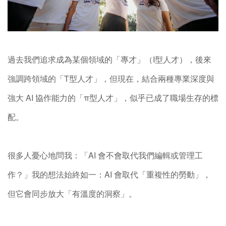
過去我們追求成為某個領域的「專才」（
I
型人才），後來
強調跨領域的「
T
型人才」，但現在，結合兩種專業深度與
強大
AI
協作能力的「
π
型人才」，似乎已成了職場生存的標
配。
很多人憂心地問我：「
AI
會不會取代我們編輯或管理工
作？」我的想法始終如一：
AI
會取代「重複性的勞動」，
但它會同步放大「有溫度的洞察」。