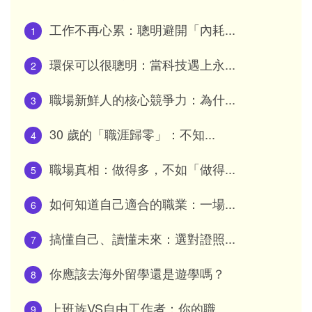
工作不再心累：聰明避開「內耗...
1
環保可以很聰明：當科技遇上永...
2
職場新鮮人的核心競爭力：為什...
3
30 歲的「職涯歸零」：不知...
4
職場真相：做得多，不如「做得...
5
如何知道自己適合的職業：一場...
6
搞懂自己、讀懂未來：選對證照...
7
你應該去海外留學還是遊學嗎？
8
上班族VS自由工作者：你的職...
9