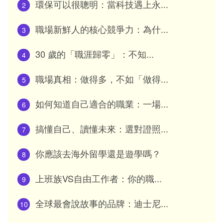
環保可以很聰明：當科技遇上永...
2
職場新鮮人的核心競爭力：為什...
3
30 歲的「職涯歸零」：不知...
4
職場真相：做得多，不如「做得...
5
如何知道自己適合的職業：一場...
6
搞懂自己、讀懂未來：選對證照...
7
你應該去海外留學還是遊學嗎？
8
上班族VS自由工作者：你的職...
9
全球最會說故事的品牌：迪士尼...
10