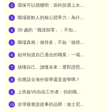
環保可以很聰明：當科技遇上永...
2
職場新鮮人的核心競爭力：為什...
3
30 歲的「職涯歸零」：不知...
4
職場真相：做得多，不如「做得...
5
如何知道自己適合的職業：一場...
6
搞懂自己、讀懂未來：選對證照...
7
你應該去海外留學還是遊學嗎？
8
上班族VS自由工作者：你的職...
9
全球最會說故事的品牌：迪士尼...
10